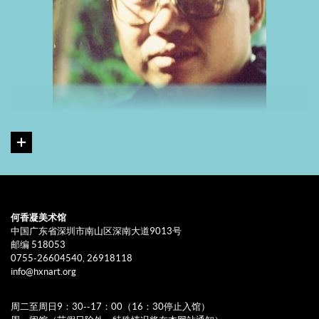
何香凝美术馆
查常平，笔名西美正。批评家、人文学者。现为四川大学道教与宗
中国广东省深圳市南山区深南大道9013号
教文化研究所基督教研究中心副教授。学术方向为艺术评论、历史
邮编 518053
0755-26604540, 26918118
逻辑、圣经研究。
info@hxnart.org
专著：《日本历史的逻辑》、《历史与逻辑——作为逻辑历史学的宗
教哲学》、《人文学的文化逻辑——形上、艺术、宗教、美学之比
周二至周日9：30--17：00（16：30停止入馆）