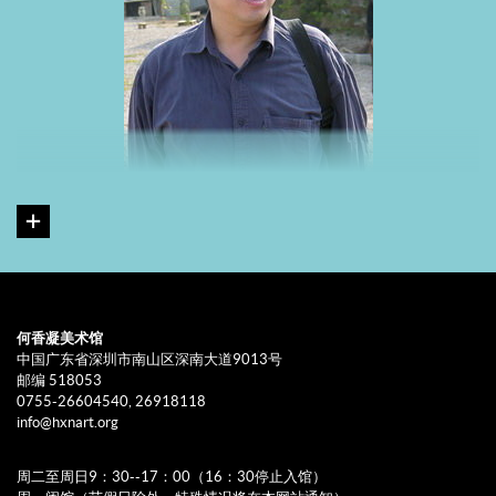
易英，中央美术学院教授、博士生导师，中央美术学院学报编辑部
主任，美术研究杂志社社长，《世界美术》主编。
何香凝美术馆
专著：《学院的黄昏》、《中国当代油画家个案研究——刘小东》、
中国广东省深圳市南山区深南大道9013号
《从英雄颂歌到平凡世界——中国现代美术思潮》、《偏锋——中国
邮编 518053
0755-26604540, 26918118
当代艺术家评论》、《世界美术全集第20卷（20世纪西方艺
info@hxnart.org
术）》、《易英话语录》。
周二至周日9：30--17：00（16：30停止入馆）