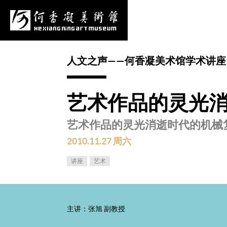
心
项目申报
采购公告
更多
人文之声——何香凝美术馆学术讲座
艺术作品的灵光
艺术作品的灵光消逝时代的机械
2010.11.27 周六
讲座
艺术
主讲：张旭 副教授