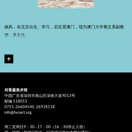
姚风，在北京出生、学习，后定居澳门，现为澳门大学葡文系副教
授、系主任。
著有中、葡文诗集《写在风的翅膀上》、《一条地平线，两种风
景》（与葡萄牙诗人欧卓志合著）、《黑夜与我一起躺下》、《当
鱼闭上眼睛》、《姚风诗选》、《绝句》等。译著有《葡萄牙现代
诗选》、《澳门中葡诗歌选》、《安德拉德诗选》、《中国当代十
诗人作品选》（与巴西诗人雷寄思合译）等十余部。曾获“柔刚诗歌
何香凝美术馆
奖”等奖项及葡萄牙总统颁授“圣地亚哥宝剑勋章”。
中国广东省深圳市南山区深南大道9013号
邮编 518053
0755-26604540, 26918118
展览：于坚、姚风摄影展（澳门联合国教科文中心，２００６），
info@hxnart.org
第２２届亚洲国际美术展（广州大学城，２００９）、于斯——姚风
装置艺术展（澳门创意空间，２００９）、《词场》（深圳华美术
周二至周日9：30--17：00（16：30停止入馆）