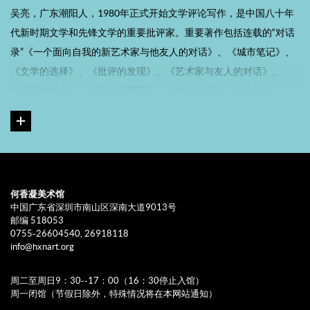
吴亮，广东潮阳人，1980年正式开始文学评论写作，是中国八十年
代新时期文学和先锋文学的重要批评家。重要著作包括连载的“对话
录”《一个面向自我的新艺术家与他友人的对话》、《城市笔记》、
《文学的选择》、《批评的发现》、《艺术家与友人的对话》、
《秋天的独白》、《思想的季节》、《城市笔记》、《批评者
说》、《逍遥者说》、《观察者说》、《独行者说》、《与陌生人
同在》、《闲聊时代》、《往事与梦想》、《城市伊甸园——漫游者
的行踪》、《画室中的画家》、《老上海——已逝的时光》、《另一
个城市》、《艺术在上海》、《被湮没的批评与记忆》、《我的罗
陀斯——上海七十年代》、《夭折的记忆》和《此时此刻——吴亮谈
何香凝美术馆
话录》。
中国广东省深圳市南山区深南大道9013号
邮编 518053
0755-26604540, 26918118
吴亮自九十年代以来写了大量有关如何发现和描述当代艺术以及对
info@hxnart.org
艺术家个人进行近距离观察的评论，这些文章一部分已收入上述
《画室中的画家》、《艺术在上海》和《此时此刻——吴亮谈话录》
周二至周日9：30--17：00（16：30停止入馆）
周一闭馆（节假日除外，特殊情况将在本网站通知）
等三本论著。