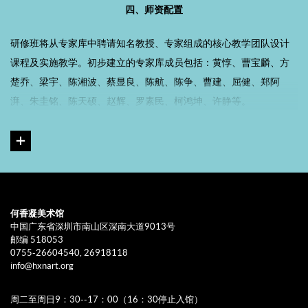
四、师资配置
研修班将从专家库中聘请知名教授、专家组成的核心教学团队设计
课程及实施教学。初步建立的专家库成员包括：黄惇、曹宝麟、方
楚乔、梁宇、陈湘波、蔡显良、陈航、陈争、曹建、屈健、郑阿
湃、朱圭铭、陈天硕、赵辉、罗素民、柯鸿坤、许静等。
五、培训费用
学费：
学员无需缴纳学费，需自备上课所需材料及工具；培训期间
用餐、住宿、交通等费用自理。
何香凝美术馆
考勤：
培训期间
如遇特殊情况不能参与课程的，应至少提前一天请
中国广东省深圳市南山区深南大道9013号
邮编 518053
假；请假未经批准，擅自缺勤者视为旷课。
0755-26604540, 26918118
info@hxnart.org
学习保证金：
为加强学员的学习积极性，避免学位浪费，学员需签
订《学习保证金协议书》，缴交学习保证金5000元，课程结束后原
周二至周日9：30--17：00（16：30停止入馆）