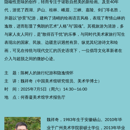
隐喻性意味的创作，转而专注于讴歌自然美的新绘画。及至40年
代，游览了西湖、庐山、桂林、峨眉、三峡、嘉陵、剑门等名胜，
并题以“抄景”纪游，建构了清峭的绘画语言风格，表现了寄情山林的
逸致，进而彰显了隽朗的艺术“人格”与“国魂”。其视旅游为清游，多
与家人友人同行，是“散得百千忧”的乐事，与同时代美术家旅行写生
表现出的国家、民族、边疆意识迥然有异。纵览其纪游诗文和绘
画，可见在传统与现代交汇的历史语境下，一位倡导文化革新者在
介入与超脱之间的微妙心迹。
主 题：陈树人的旅行纪游和隐逸情怀
主 讲：魏祥奇（中国美术馆研究馆员、美术学博士）
时 间：2025年7月5日（周六）14:30—16:00
地 点：何香凝美术馆学术报告厅
魏祥奇，1983年生于安徽砀山。2010年毕
业于广州美术学院获硕士学位，2013年毕业