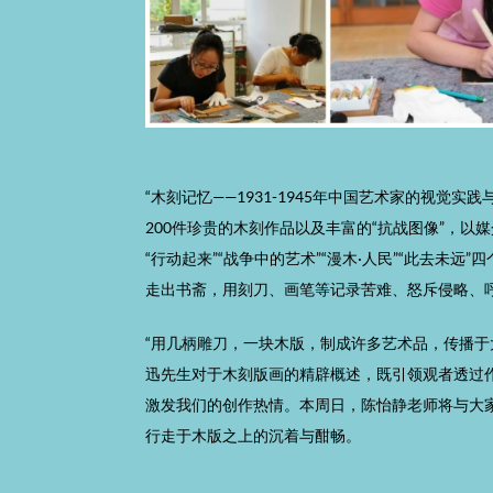
“木刻记忆——1931-1945年中国艺术家的视觉实
200件珍贵的木刻作品以及丰富的“抗战图像”，以
“行动起来”“战争中的艺术”“漫木·人民”“此去未远
走出书斋，用刻刀、画笔等记录苦难、怒斥侵略、
“用几柄雕刀，一块木版，制成许多艺术品，传播于
迅先生对于木刻版画的精辟概述，既引领观者透过
激发我们的创作热情。本周日，陈怡静老师将与大
行走于木版之上的沉着与酣畅。