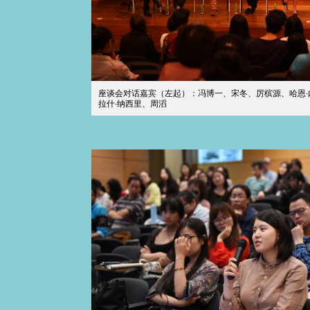
座谈会对话嘉宾（左起）：冯博一、宋冬、厉槟源、哈恩·
拉什·纳西里、周滔