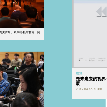
内夫肯斯、希尔德·提尔林克、阿
展览
走来走去的视界
展
2017.04.16-10.08