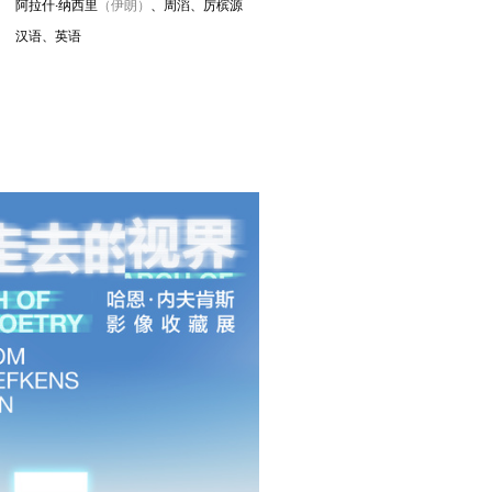
阿拉什·纳西里
（伊朗）
、周滔
、厉槟源
汉语、英语