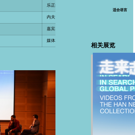
乐正维副馆长代表何香凝美术馆致辞
适合语言
内夫肯斯先生致辞并介绍其影像收藏及基金会
嘉宾对话
媒体和观众提问
相关展览