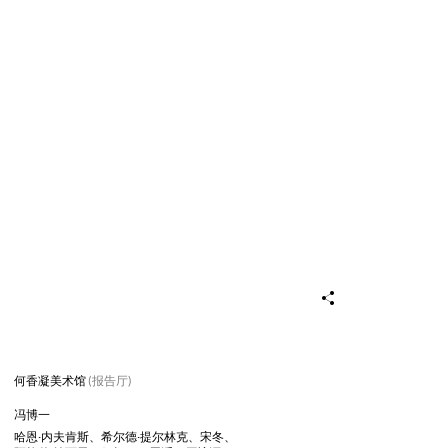
何香凝美术馆
(报告厅)
冯博一
哈恩·内夫肯斯
、希尔德·提尔林克
、宋冬
、