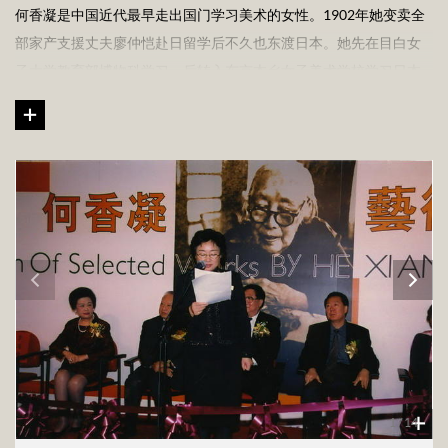
何香凝是中国近代最早走出国门学习美术的女性。1902年她变卖全
部家产支援丈夫廖仲恺赴日留学后不久也东渡日本。她先在目白女
子大学教育部博物科学习，后转入东京本乡女子美术学校学习日本
画。居留日本期间的何香凝常常以狮、虎的猛厉之气振奋国人，“国
魂招得睡狮醒，绝技金闺妙铸形。”唤醒中华民族这一睡狮，正是当
时许多爱国志士仁人面对列强欺凌、蚕食而发出的共同心声。
20年代以后，何香凝较多地画山水和松、竹、梅、菊，她以耐严
寒，拒风霜的花木，砥砺人们在政局动荡之时坚持正义和真理，在
强权压境时不懦弱、不丧节。何香凝与画家、诗人经享颐、柳亚
子、陈树人等人组织“寒之友社”，慷慨赋诗作画，同声相应，同气相
求。何香凝将一腔浩正之气托之丹青，传统的山水画、四君子图成
为她伟大人格的真实写照。
何香凝在长达60余年的创作生涯中作画千余件。她在绘画观念、表
现技法上，早年受到日本画的影响，如写意的精神、某些细节之精
1
/
14