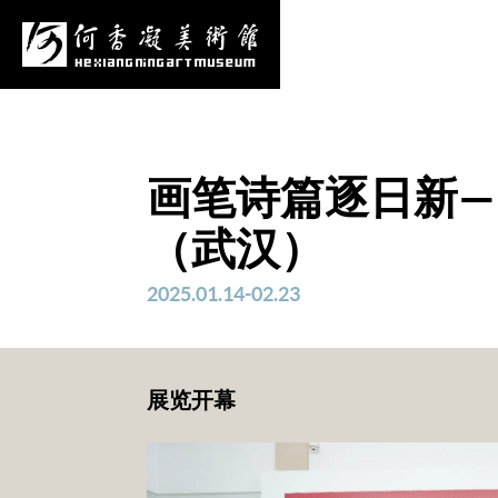
心
项目申报
采购公告
更多
画笔诗篇逐日新—
（武汉）
2025.01.14-02.23
展览开幕