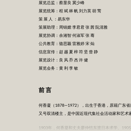
展览总监：蔡显良 冀少峰
展览统筹：程 斌 林 帆 刘力英 胡 莺
策 展 人 ：易东华
策展助理：周锦嫦 李君君 张 茜 阮清雅
展览协调：余湘智 何淑军 张 骞
公共教育：骆思颖 雷雅婷 宋 灿
信息宣传：赵 越 夏 梓 符 坚 曾 静
展览设计：良 风 乔 杰 许 健
展览会务：黄 利 李 敏
前 言
何香凝（1878—1972），出生于香港，原籍广
又号双清楼主，是中国近现代集社会活动家和艺术
1903年，何香凝和丈夫廖仲恺东渡日本求学。19