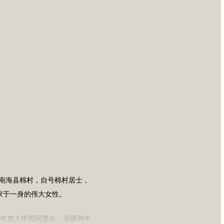
东省南海县棉村，自号棉村居士，
家于一身的伟大女性。
05年加入中国同盟会，追随孙中