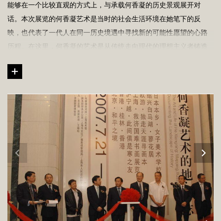
能够在一个比较直观的方式上，与承载何香凝的历史景观展开对
话。本次展览的何香凝艺术是当时的社会生活环境在她笔下的反
映，也代表了一代人在同一历史境遇中寻找新的可能性愿望的心路
历程。在这里，何香凝的艺术是从传统走向现代的理想主义者铸造
民族精神的思想资源，也是历史交替时期的知识分子重读文化传统
的珍贵典范。聚集在何香凝艺术地理节点上的图文资料所呈现的生
态历史空间，并不是简单的历史情境复制，而是通过对何香凝艺术
文化遗产的整理，在当下的文化情境中“重绘”何香凝的艺术地图，展
现近现代艺术家、文学家、思想家群体在社会文化生活狂飙突进时
期的伟大探索，并把它作为今天不可忘却的诗意和激情的源泉。
上海在何香凝的艺术地理中占有很特殊的位置，何香凝的上海生活
无论是对于艺术家个人还是近现代思想史与艺术史的解读来说都有
着非常重要的典型意义。“何香凝艺术的地•图•志”专题展览在上海美
术馆巡回展出，既代表了美术馆界作为专业机构对艺术史学的坚
守，也隐含了有机的艺术史在当下的艺术情景中的自然绵延。同