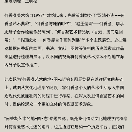
策展助理：王晓松
何香凝美术馆自1997年建馆以来，先后策划举办了“双清心迹——何
香凝艺术典藏”、“何香凝与她的时代”、“翰墨情深——何香凝、廖承
志母子合作绘画作品陈列”、“何香凝艺术精品展（香港、澳门巡回
展）”、“书画缘永——何香凝合作画陈列展”等多个主题展览。这些展
览根据何香凝的绘画、书法、文献、图片等资料的历史线索或作品
类型进行梳理与展示，以不同的视角将何香凝艺术持续不断地在海
内外予以宣传推广。
此次题为“何香凝艺术的地•图•志”的专题展览是在以往研究的基础
上，试图从文化地理学的角度，将何香凝个人的艺术生活放入中国
近现代史波澜壮阔的历程中进行考察。在深入发掘何香凝艺术的同
时，提供给观众一个更加立体的何香凝艺术形象。
“何香凝艺术的地•图•志”专题展览，既是我们借助文化地理学的概念
对何香凝艺术足迹的追寻，也是通过它建构一个历史平台，使我们