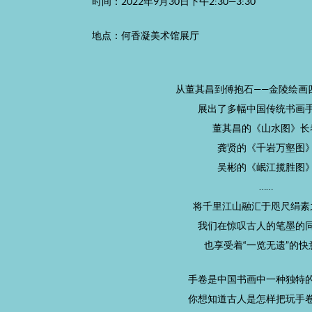
时间：2022年9月30日下午2:30—3:30
地点：何香凝美术馆展厅
从董其昌到傅抱石——金陵绘画
展出了多幅中国传统书画
董其昌的《山水图》长
龚贤的《千岩万壑图
吴彬的《岷江揽胜图
……
将千里江山融汇于咫尺绢素
我们在惊叹古人的笔墨的
也享受着“一览无遗”的快
手卷是中国书画中一种独特
你想知道古人是怎样把玩手