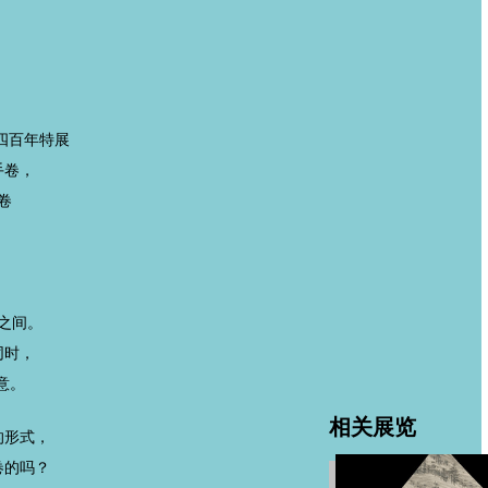
四百年特展
手卷，
卷
》
》
之间。
同时，
意。
相关展览
的形式，
卷的吗？