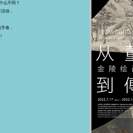
什么不同？
享活动，
画手卷，
！