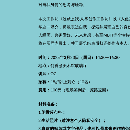
对自我身份的思考与诠释。
本次工作坊《这就是我·风筝创作工作坊》以《入侵
筝这一媒介，勇敢表达自我，探索并展现自己的身
人经历、兴趣爱好、未来梦想，甚至MBTI等个性
将在展厅内展出，并于展览结束后归还创作者本人
时间：
2025年3月23日（周日）14:30—16:30
地点：
何香凝美术馆玻璃厅
讲师：
OC
招募：
18岁以上观众（10名）
费用：
100元（现场签到后，原路返回）
材料准备：
1.
闲置
碎布料；
2.生活照片（请注意个人隐私安全）；
3.喜欢的贴纸或文字作品，也可以是拿来创作的