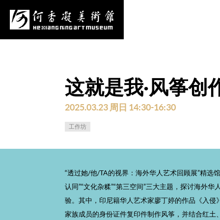
心
项目申报
采购公告
更多
这就是我·风筝创
2025.03.23 周日 14:30-16:30
工作坊
“透过她/他/TA的视界：海外华人艺术回顾展”精选
认同”“文化杂糅”“第三空间”三大主题，探讨海外
验。其中，印尼籍华人艺术家廖丁婷的作品《入侵
家族成员的身份证件复印件制作风筝，并结合红土