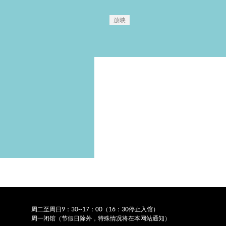
放映
周二至周日9：30--17：00（16：30停止入馆）
周一闭馆（节假日除外，特殊情况将在本网站通知）