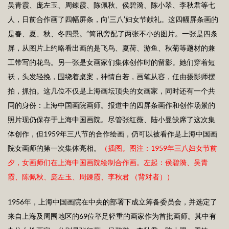
吴青霞、庞左玉、周錬霞、陈佩秋、侯碧漪、陈小翠、李秋君等七
人，日前合作画了四幅屏条，向‘三八’妇女节献礼。这四幅屏条画的
是春、夏、秋、冬四景。”简讯旁配了两张不小的图片。一张是四条
屏，从图片上约略看出画的是飞鸟、夏荷、游鱼、秋菊等题材的兼
工带写的花鸟。另一张是女画家们集体创作时的留影。她们穿着短
袄，头发轻挽，围绕着桌案，神情自若，画笔从容，任由摄影师摆
拍，抓拍。这几位不仅是上海画坛顶尖的女画家，同时还有一个共
同的身份：上海中国画院画师。报道中的四屏条画作和创作场景的
照片现仍保存于上海中国画院。尽管张红薇、陆小曼缺席了这次集
体创作，但1959年三八节的合作绘画，仍可以被看作是上海中国画
院女画师的第一次集体亮相。
（插图。图注：1
959
年三八妇女节前
夕，女画师们在上海中国画院绘制合作画。左起：侯碧漪、吴青
霞、陈佩秋、庞左玉、周錬霞、李秋君 （背对者））
1956年，上海中国画院在中央的部署下成立筹备委员会，并选定了
来自上海及周围地区的69位举足轻重的画家作为首批画师。其中有