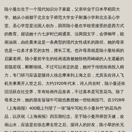
陆小曼出生于一个现代知识分子家庭，父亲毕业于日本早稻田大
学。她从小就都于北京女子师范大学女子附属小学和北京圣心学
堂。圣心学堂是法国人创办，因而陆小曼在学校里接受的是西方式
的教育。据说她十六七岁时已精通英、法两国文字，会弹钢琴，能
画油画，由此看来这是一条典型的现代女性成长的路径。她的母亲
也是一位多才多艺的女性，擅长工笔。也许母亲就是陆小曼绘画的
启蒙老师。陆小曼前半生的绘画道路被她惊艳而崎岖的人生遮蔽的
若隐若现，断断续续。不过可以肯定的是，她对于传统绘画投入精
力，专门研习应该是随诗人徐志摩来到上海之后，尤其实在诗人飞
机失事离开人世之后。大约1920年代末，诗人尚在时，陆小曼还依
旧活跃在社交界，常有绘画作品发表，不过基本是写意花鸟。除了
母亲之外，她的朋友翁瑞午可能也教授她一些绘画技巧。在1928年
《上海画报》400期上刊登了一张“瑞午写松月小曼补竹”的花鸟作
品，以庆祝《上海画报》四百期纪念。至于陆小曼拜师贺天健，改
画山水，应该是在徐志摩去世之后。据诗人的好友，陈小翠的长兄