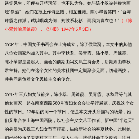
谈笑风生，即便被开些玩笑，也不以为忤。她与陈小翠被并称为画
坛“祭酒”，她们在报上作诗互赠，相互雅谑。陈小翠曾笑曰：“吾与
錬霞之作派，试以唱戏为例，则彼系花衫，而我为青衣也！”
（《陈
小翠妙喻周錬霞》，《沪报》1
947
年5月3日）
1934年，中国女子书画会在上海成立，除了侯碧漪，本文中的其他
八位女画家均加入其中。其中李秋君、吴青霞、陆小曼、周錬霞、
陈小翠都是发起人。画会的前期由冯文凤主持会务，后期则由李秋
君主持。她们在这个女性的美术社团中定期聚会见面，切磋画技，
并共同肩负着文化民族主义的使命。
1947年三八妇女节前夕，陈小翠、周錬霞、吴青霞、李秋君等与其
他女画家一起在南京西路580号市妇女会会址举行展览，庆祝这个女
性的节日。12年后的同一个节日，便是本文开头所描写的场景，她
们又集合在上海中国画院，以社会主义文艺工作者、新中国“半边天”
的身份为庆祝三八妇女节而挥毫，描绘新社会的春夏秋冬。此时她
们已经经历了去农村下工厂，深入生活，接受社会主义改造，往日