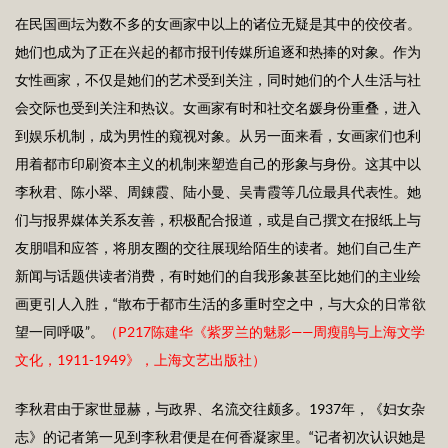
在民国画坛为数不多的女画家中以上的诸位无疑是其中的佼佼者。
她们也成为了正在兴起的都市报刊传媒所追逐和热捧的对象。作为
女性画家，不仅是她们的艺术受到关注，同时她们的个人生活与社
会交际也受到关注和热议。女画家有时和社交名媛身份重叠，进入
到娱乐机制，成为男性的窥视对象。从另一面来看，女画家们也利
用着都市印刷资本主义的机制来塑造自己的形象与身份。这其中以
李秋君、陈小翠、周錬霞、陆小曼、吴青霞等几位最具代表性。她
们与报界媒体关系友善，积极配合报道，或是自己撰文在报纸上与
友朋唱和应答，将朋友圈的交往展现给陌生的读者。她们自己生产
新闻与话题供读者消费，有时她们的自我形象甚至比她们的主业绘
画更引人入胜，“散布于都市生活的多重时空之中，与大众的日常欲
望一同呼吸”。
（
P217
陈建华《紫罗兰的魅影——周瘦鹃与上海文学
文化，1
911-1949
》，上海文艺出版社）
李秋君由于家世显赫，与政界、名流交往颇多。1937年，《妇女杂
志》的记者第一见到李秋君便是在何香凝家里。“记者初次认识她是