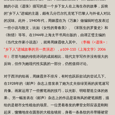
她的小说《遗珠》描写的是一个乡下女人在上海生存的故事，反映
的“乡下人”进城的主题，颇有几分巴尔扎克笔下巴黎人与外省人对比
的况味。此外，1940年代，周錬霞在为《万象》做编辑时也发表过
一些小说与散文，比如《女性的青春美》、《宋医生的罗曼史》和
《秋猎》等等。在1944年上海太平书局出版的，由谭正璧主编的
《当代女作家小说选》，就将周錬霞收入其中。
（李楠《
<
遗珠
>
：
“乡下人”进城故事的另一类演进》，p
109-110
《上海文学》
2006
年）
尽管与她的传统诗词的成就相比，现代文学写作并没有很大的
反响，但作为她现代性实践的一部分，仍然值得讨论。
对于西洋的绘画，周錬霞并不排斥，有时也跃跃欲试的尝试几下。
在1928年的《邮声》杂志上曾发表了她为丈夫徐绿芙画的炭笔速写
肖像。画家运用了一些擦笔画的技巧，以光影、明暗塑造立体的效
果·。另一幅发表在《邮声》杂志上的作品是装饰风的硬笔插图，描
绘的是都市女性梳妆的场景。一位烫着卷发的摩登女郎应该是刚刚
起床，慵懒地坐在圆形的大梳妆镜前，身着一条条纹的吊带睡裙背