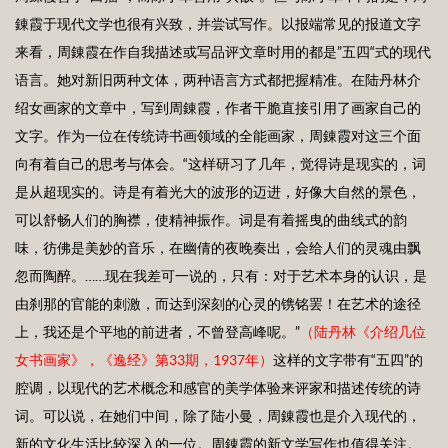
錬霞于现代文学也很有兴致，并尝试写作。以报端常见的报道文字
来看，周錬霞在作自我描述或写品评文章时用的都是”五四“式的现代
语言。她对新旧两种文体，两种语言方式都把握精准。在陆丹林介
绍女画家的文章中，写到周錬霞，作者干脆直接引用了画家自己的
文字。作为一位在传统诗书画领域的全能画家，周錬霞对这三个面
向有着自己的思考与体会。“这样研习了几年，觉得诗是现实的，词
是从超现实的。诗是有着光大的波形的迈进，好像大自然的景色，
可以舒畅人们的胸襟，使精神振作。词是有着摇曳的曲线式的韵
味，彷佛是美妙的音乐，在幽倩的夜晚奏出，会给人们的灵魂由飘
忽而陶醉。……现在我差可一说的，只有：对于艺术本身的认识，是
由刹那的官能的刺激，而达到深刻的心灵的镌铭罢！在艺术的途径
上，我还是个平地的前进者，不曾登高峰呢。”
（陆丹林《介绍几位
女书画家》，《逸经》第
33
期，1
937
年）
这样的文字带有“五四”的
腔调，以现代的艺术概念和感官的美学体验来评家和描述传统的诗
词。可以说，在她们中间，除了陆小曼，周錬霞也是介入现代的，
新的文化生活比较深入的一位。周錬霞的新文学写作也值得关注。