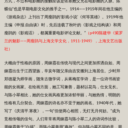
方式，不过和电影圈的接触应该是依靠她父兄在电影圈的人脉。陈
蝶仙“也是早期电影文化的推手之一。1914——1915年间在他主编的
《游戏杂志》上刊出了周瘦鹃的‘影戏小说’《何等英雄》。1919年他
主编《申报.自由谈》时，先后连载了秋叶的《影戏之结构谈》和周
瘦鹃的《影戏话》，都属重要电影评论文献。”
（p
490
陈建华《紫罗
兰的魅影——周瘦鹃与上海文学文化，1
911-1949
》，上海文艺出版
社）
大概由于性格的原因，周錬霞在传统与现代之间更加挥洒自如。周
錬霞出生于江西望族，辛亥年随父亲由吉安搬到上海居住。少时拜
郑德凝为师学画，随朱古微学词，从蒋梅笙学诗，是一位诗书画皆
能的女画家。在绘画方面，她工写兼善，题材以花鸟，仕女见长。
与陈小翠相比，她的仕女画风格更加浓郁华丽，与她热情，明朗的
性格有几分契合。周錬霞的诗名亦不亚于她的画名。1940年代，她
写了《庆清平.寒夜》，一句“但使两心相照，无灯无月何妨。“成为
竞相传颂的佳句。人们常常将周錬霞与陈小翠二人的诗词作比较，
周錬霞善于”白描“，而陈小翠善用”典故“。但与陈小翠不同的是，周