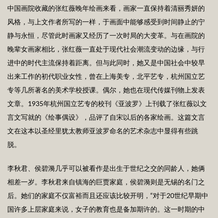
中国画院收藏的张红薇晚年绘画来看，画家一直保持着清丽秀妍的
风格，与上文作者所写的一样，于画面中能够感受到时间静止的宁
静与永恒，尽管此时画家又经历了一次时局的大变革。与在画院的
晚辈女画家相比，张红薇一直处于现代社会潮流变动的边缘，与行
进中的时代主流保持着距离。但与此同时，她又是中国社会中较早
出来工作的初代职业女性，曾在上海美专，北平艺专，杭州国立艺
专等几所著名的美术学校授课。偶尔，她也在现代传媒刊物上发表
文章。1935年杭州国立艺专的校刊《亚波罗》上刊载了张红薇以文
言文写就的《绘事偶设》，品评了自宋以后的各家绘画。这篇文言
文在这本以圣经里犹太教师亚波罗命名的艺术杂志中显得有些跳
脱。
李秋君、侯碧漪几乎可以被看作是出生于世纪之交的同龄人，她俩
相差一岁。李秋君来自镇海的巨贾家庭，侯碧漪则是无锡的名门之
后。她们的家庭不仅富裕而且还应该比较开明，“对于20世纪早期中
国许多上层家庭来说，女子的教育也是备加期许的。这一时期的中