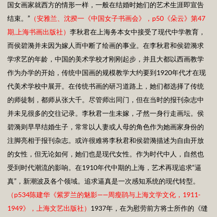
国女画家就西方的情形一样，一般在结婚时她们的艺术生涯即宣告
结束。”
（安雅兰、沈揆一《中国女子书画会》，p
50
《朵云》第4
7
期,上海书画出版社）
李秋君在上海务本女中接受了现代中学教育，
而侯碧漪并未因为嫁人而中断了绘画的事业。在李秋君和侯碧漪求
学求艺的年龄，中国的美术学校才刚刚起步，并且大都以西画教学
作为办学的开始，传统中国画的规模教学大约要到1920年代才在现
代美术学校中展开。在传统书画的研习道路上，她们都选择了传统
的师徒制，都师从张大千。尽管师出同门，但在当时的报刊杂志中
并未见很多的交往记录。李秋君一生未嫁，孑然一身行走画坛。侯
碧漪则早早结婚生子，常常以人妻或人母的角色作为她画家身份的
注脚亮相于报刊杂志。或许很难将李秋君和侯碧漪描述为自由开放
的女性，但无论如何，她们也是现代女性。作为时代中人，自然也
受到时代潮流的影响。在1910年代中期的上海，艺术再现追求“逼
真”，新潮波及各个领域。追求逼真是一次感知系统的现代转型。
（
p534
陈建华《紫罗兰的魅影——周瘦鹃与上海文学文化，1
911-
1949
》，上海文艺出版社）
1937年，在为慰劳前方将士所作的《缝