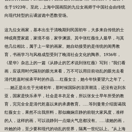
生于1923年。至此，上海中国画院的九位女画师于中国社会由传统
向现代转型的云谲波诡中悉数登场。
这九位女画家，基本出生于清晚期到民国初年，大多来自传统的士
绅或商贾家庭，家境不俗，家学渊源。其中张红薇生人最早，与其
他几位相比，属于上一辈的画家。她自幼接受的是传统的闺秀教
育，书画学习与风格成型受到了晚清社会文化的陶养。1936年，
《星华》杂志上的一篇《从静止的艺术说到张红薇》写到：“我们看
画，应该用时代隔别的眼光来看，万不可以用目前动乱的眼光去看
清代乾嘉时候承平时的作品……红薇女士，她今年快要望六之年了，
……她正是出生于光绪初年，那时候国际的澎湃潮流，还没有达到东
亚，国家是快乐承平，社会是丰衣足食，所以张女士早年所受的教
育，完完全全是清代乾嘉以来的承袭教育。……等到曼青介绍面谒我
红薇女士，果然不出我所料，那似幽娴庄静的前朝大家风度，准样
的人，这样的画，可以说静到一点烟火气息都没有。……读她的画，
吟她的诗，至少要和现代的动乱的世界，隔离一世纪以上。”从上海