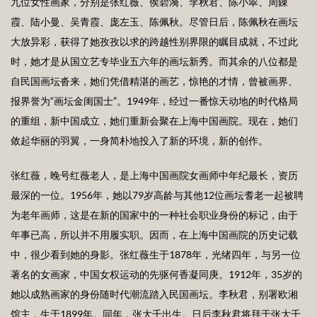
九位女性画家，分别是张红薇、侯碧漪、李秋君、陈小翠、周錬
霞、陆小曼、吴青霞、庞左玉、陈佩秋。尽管日后，陈佩秋在画坛
大放异彩，获得了她孜孜以求的跨越性别界限的瞩目成就，不过此
时，她才是从国立艺专毕业五六年的画坛新秀。而其余的八位都是
自民国画坛沓来，她们凭借精湛的画艺，惊艳的才情，曾被画界、
报界誉为“画坛金闺国士”。1949年，经过一番惊天动地的时代格局
的重组，新中国成立，她们重新会聚在上海中国画院。现在，她们
敛起华丽的羽翼，一身简朴地投入了新的环境，新的创作。
张红薇，晚号红薇老人，是上海中国画院女画师中年纪最长，资历
最深的一位。1956年，她以79岁高龄与其他12位画坛耆老一起被聘
为老年画师，这是在新的国家中的一种社会职业身份的标记，由于
年事已高，所以并不用履实职。因而，在上海中国画院的历史记载
中，很少看到她的身影。张红薇生于1878年，光绪四年，与另一位
著名的女画家，中国女权运动的先驱何香凝同庚。1912年，35岁的
她以成熟画家的身份随时代潮流踏入民国画坛。李秋君，别署欧湘
馆主，生于1899年。同年，张大千出生。日后李秋君将拜于张大千