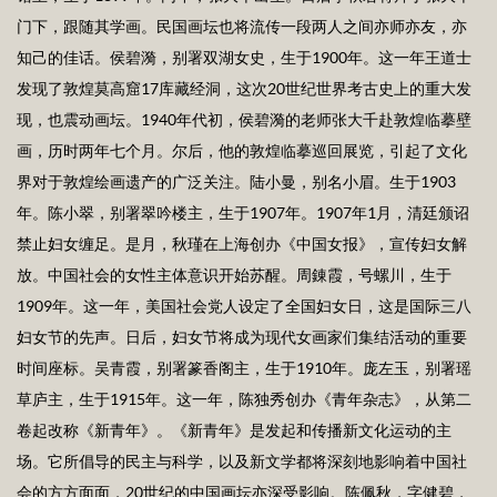
门下，跟随其学画。民国画坛也将流传一段两人之间亦师亦友，亦
知己的佳话。侯碧漪，别署双湖女史，生于1900年。这一年王道士
发现了敦煌莫高窟17库藏经洞，这次20世纪世界考古史上的重大发
现，也震动画坛。1940年代初，侯碧漪的老师张大千赴敦煌临摹壁
画，历时两年七个月。尔后，他的敦煌临摹巡回展览，引起了文化
界对于敦煌绘画遗产的广泛关注。陆小曼，别名小眉。生于1903
年。陈小翠，别署翠吟楼主，生于1907年。1907年1月，清廷颁诏
禁止妇女缠足。是月，秋瑾在上海创办《中国女报》，宣传妇女解
放。中国社会的女性主体意识开始苏醒。周錬霞，号螺川，生于
1909年。这一年，美国社会党人设定了全国妇女日，这是国际三八
妇女节的先声。日后，妇女节将成为现代女画家们集结活动的重要
时间座标。吴青霞，别署篆香阁主，生于1910年。庞左玉，别署瑶
草庐主，生于1915年。这一年，陈独秀创办《青年杂志》，从第二
卷起改称《新青年》。《新青年》是发起和传播新文化运动的主
场。它所倡导的民主与科学，以及新文学都将深刻地影响着中国社
会的方方面面，20世纪的中国画坛亦深受影响。陈佩秋，字健碧，