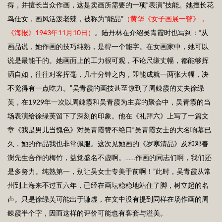
得，并擅长当众作画，这是卖画所需要的一项“表演”技能。她擅长花
鸟仕女，画风活泼老辣，被称为“能品”
（黄华《女子画展一瞥》，
《海报》1
943
年1
1
月1
0
日）
。陆丹林在介绍吴青霞时也写到：“从
画品说，她作画的技巧纯熟，是得一个能字。在女画家中，她可以
说是最能干的。她画面上的工力很可观，不论尺缣丈幅，都能够挥
洒自如，往往对客挥毫，几十分钟之内，即能成就一两张大幅，决
不觉得有一点吃力。”吴青霞的画技甚至惊到了周錬霞的丈夫徐绿
芙，在1929年一次以周錬霞和吴青霞为主宾的聚会中，吴青霞的当
场表演给徐绿芙留下了深刻的印象。他在《礼拜六》上写了一篇文
章《我是男儿当愧色》对吴青霞赞不绝口“吴青霞女士的大名响慕已
久，她的作品我也非常佩服。这次见她画的《岁寒清品》及和邓春
澍先生合作的梅竹，益觉盛名不虚啊。……作画的同志们啊，我们还
是多努力。纯熟第一，别让吴女士专美于前啊！”此时，吴青霞从常
州到上海来不过五六年，已经在画坛稳稳地站住了脚，树立起的名
声。只是徐绿芙可能出于谦虚，在文中没有提到同样在场作画的周
錬霞半个字，因而这样的评价可能也有客套与溢美。