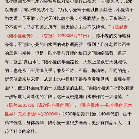
陈小蝶回忆徐志摩的突然离世对陆小曼打击很大，“小曼愈悲，几无
以自懈”，陈小蝶见状不忍，“乃劝小曼寄于画以自杀其悲，小曼请予
为之师，予不敢，介贺天健以教小曼，小曼聪慧人也，天资绝伦，
学不逾年，已尽其师之所有，而天健亦未尝不叹绝也。”
（陈蝶野
《陆小曼画传》，《奋报》1
939
年5月2
1
日）
。陈小蝶的文辞略有
夸张，不过陆小曼的山水画的确格调高雅，得到了几分老师绘画中
的意趣与精神，但是，陆小曼与其师的绘画之间始终隔着一道屏
障，就是“真山水”。“陆小曼的学画路径，大致上是跟贺天健相似
的，也是从四王吴恽入手，兼及石涛、石谿、梅清等。不同的是，
贺天健后来从宋元、从真山水中得到了很多启发和灵感，表现在画
面中，便是扑面而来的一股活泼泼的生机。”而陆小曼则“可惜没有进
一步拓展到师造化的阶段，这应该说是她山水创作的一大遗憾。”
（陈翔p
p35\36
《说说陆小曼的画》，《曼庐墨戏——陆小曼的艺术
世界》东方出版中心2
020
年）
1930年后期开始到140年代初，由于
精神低迷，身体羸弱，陆小曼一度很少画画，更少有作品示人，引
起了社会的牵挂。