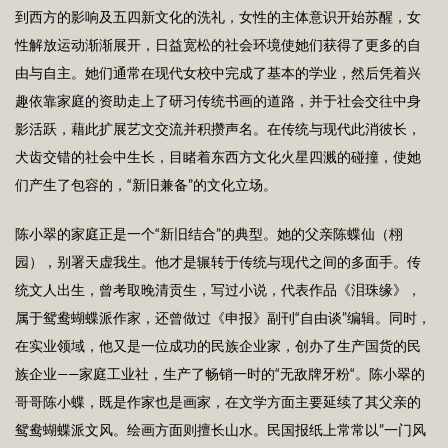
到西方的影响及五四新文化的洗礼，女性的主体意识开始苏醒，女
性解放运动渐渐展开，日益宽松的社会环境使她们获得了更多的自
由与自主。她们通常在现代女校中完成了基本的学业，然后凭着兴
趣依靠家庭的资助走上了研习传统书画的道路，并于社会交往中身
影活跃，藉此扩展艺文交流并积攒声名。在传统与现代此消彼长，
犬齿交错的社会中生长，目睹着东西方文化火星四溅的碰撞，使她
们产生了包容的，“新旧兼备”的文化立场。
陈小翠的家庭正是一个“新旧结合”的典型。她的父亲陈蝶仙（栩
园），别署天虚我生。他才是辗转于传统与现代之间的多面手。传
统文人出生，曾考取晚清贡生，写过小说，代表作品《泪珠缘》，
属于鸳鸯蝴蝶派作家，还曾做过《申报》副刊“自由谈”编辑。同时，
在实业领域，他又是一位成功的民族企业家，创办了生产国货的民
族企业——家庭工业社，生产了畅销一时的“无敌牌牙粉“。陈小翠的
哥哥陈小蝶，既是作家也是画家，在文学方面主要延续了其父亲的
鸳鸯蝴蝶派文风。绘画方面则擅长山水。民国报纸上常常以”一门风