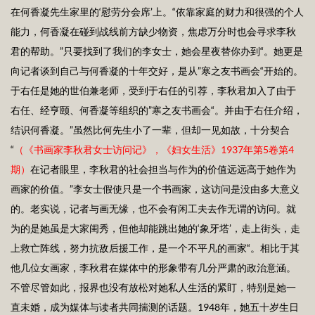
在何香凝先生家里的‘慰劳分会席’上。“依靠家庭的财力和很强的个人
能力，何香凝在碰到战线前方缺少物资，焦虑万分时也会寻求李秋
君的帮助。”只要找到了我们的李女士，她会星夜替你办到“。她更是
向记者谈到自己与何香凝的十年交好，是从”寒之友书画会“开始的。
于右任是她的世伯兼老师，受到于右任的引荐，李秋君加入了由于
右任、经亨颐、何香凝等组织的”寒之友书画会“。并由于右任介绍，
结识何香凝。”虽然比何先生小了一辈，但却一见如故，十分契合
“
（《书画家李秋君女士访问记》，《妇女生活》1
937
年第5卷第4
期）
在记者眼里，李秋君的社会担当与作为的价值远远高于她作为
画家的价值。”李女士假使只是一个书画家，这访问是没由多大意义
的。老实说，记者与画无缘，也不会有闲工夫去作无谓的访问。就
为的是她虽是大家闺秀，但他却能跳出她的‘象牙塔’，走上街头，走
上救亡阵线，努力抗敌后援工作，是一个不平凡的画家“。相比于其
他几位女画家，李秋君在媒体中的形象带有几分严肃的政治意涵。
不管尽管如此，报界也没有放松对她私人生活的紧盯，特别是她一
直未婚，成为媒体与读者共同揣测的话题。1948年，她五十岁生日