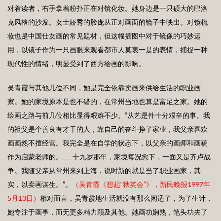
对着读者，右手拿着粉扑正在对镜化妆。她身边是一只硕大的巴洛
克风格的沙发。女士娇秀的脸庞从正对画面的镜子中映出。对镜梳
妆也是中国仕女画的常见题材，但这幅插图中对于镜像的巧妙运
用，以镜子作为一只画眼来观看都市人莫衷一是的表情，捕捉一种
现代性的情绪，明显受到了西方绘画的影响。
吴青霞与其他几位不同，她是完全依靠卖画来供给生活的职业画
家。她的家境原本是也不错的，在常州当地也算是富足之家。她的
绘画之路与前几位相比显得艰难不少。“从艺是件十分艰辛的事。我
的祖父是个善良有才干的人，靠自己的奋斗挣了家业，我父亲喜欢
画画然不擅经营。我完全是在自学的状态下，以父亲的画师和画稿
作为启蒙老师的。……十九岁那年，家境每况愈下，一面又是齐卢战
争。我随父亲从常州来到上海，说时新的就是当了职业画家，其
实，以卖画谋生。”。
（吴青霞《想起“秋英会”》，新民晚报1
997
年
5月1
3
日）
相对而言，吴青霞地生活就没有那么闲适了，为了生计，
她专注于画事，而无更多精力顾及其他。她画功娴熟，笔头功夫了