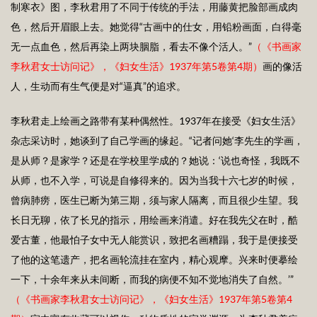
制寒衣》图，李秋君用了不同于传统的手法，用藤黄把脸部画成肉
色，然后开眉眼上去。她觉得“古画中的仕女，用铅粉画面，白得毫
无一点血色，然后再染上两块胭脂，看去不像个活人。”
（《书画家
李秋君女士访问记》，《妇女生活》1
937
年第5卷第4期）
画的像活
人，生动而有生气便是对“逼真”的追求。
李秋君走上绘画之路带有某种偶然性。1937年在接受《妇女生活》
杂志采访时，她谈到了自己学画的缘起。“记者问她‘李先生的学画，
是从师？是家学？还是在学校里学成的？她说：‘说也奇怪，我既不
从师，也不入学，可说是自修得来的。因为当我十六七岁的时候，
曾病肺痨，医生已断为第三期，须与家人隔离，而且很少生望。我
长日无聊，依了长兄的指示，用绘画来消遣。好在我先父在时，酷
爱古董，他最怕子女中无人能赏识，致把名画糟蹋，我于是便接受
了他的这笔遗产，把名画轮流挂在室内，精心观摩。兴来时便摹绘
一下，十余年来从未间断，而我的病便不知不觉地消失了自然。’”
（《书画家李秋君女士访问记》，《妇女生活》1
937
年第5卷第4