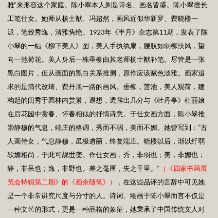
雅“来形容这个家庭。陈小翠本人则是诗名、画名皆盛。陈小翠擅长
工笔仕女。她师从杨士猷、冯超然，画风近似华新罗、费晓楼一
派，笔致秀逸，清雅隽绝。1923年《半月》杂志第11期，发表了陈
小翠的一幅《柳下美人》图，美人手执纨扇，腰肢如弱柳扶风，望
向一池荷花。美人身后一株垂柳由其老师杨士猷补笔。尽管是一张
黑白图片，但从画面的黑白关系推测，原作应该赋色淡雅。画家追
求的是清代改琦、费丹旭一路的画风。垂柳，莲池，美人观荷，建
构起的闺秀于园林内赏景，遐想，透露出几分与《牡丹亭》杜丽娘
在后花园中赏春、怀春相似的抒情诗意。于仕女画方面，陈小翠推
崇静穆的气息，端庄的格调，秀而不弱，美而不媚。她曾写到：”古
人画侍女，气息静穆，虽极遒丽，终复端庄。晓楼以后，渐以纤弱
软媚相尚，于此可觇世变。作仕女画，秀，非弱也；美，非媚也；
静，非呆也；逸，非野也。差之毫厘，失之千里。“
（《四家书画展
览会特辑第二期》的《画余随笔》）
，在这些品评的言辞中可见她
是一个非常讲究尺度与分寸的人。诗词、绘画于陈小翠而言不仅是
一种文艺的形式，更是一种品格的象征，她秉承了中国传统文人对