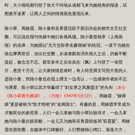
时，大小报纸都刊登了张大千特地从成都飞来为她祝寿的报道，试
图拨开迷雾，让两人之间的情感底色显现出来。
陈小翠、周錬霞、陆小曼和吴青霞活跃于新旧共处的都市文艺社交
圈，可以说在报刊传媒中她们各领风骚。陆小曼曾独享《上海画
报》的追捧，为她授以“北方交际界名媛领袖“的桂冠。一直于当她在
徐志摩离世后，淡出社交圈，从读者眼前消失很久之后，仍被不断
提起，被念念不忘。甚至多年之后在杂志《飘》上刊登了一张照
片，悬赏十万元，让大家猜猜是谁时，有人特意撰文写照片里的人
是陆小曼，而陆小曼也在报上撰文一边否认，一边感谢作者的不忘
与厚爱。陈小翠以其才华赢得了”妇女界之风雅盟主“的头衔
（冰心
《陈小翠善为雅谑》，《力报》1
947
年5月5日）
。周錬霞，”錬师
娘”更是被称为”惊才绝艳“的”金闺国士“。有趣的是，周錬霞常常成为
才貌双全的参照系，人们一会儿拿她与陈小翠比较诗才，一会儿拿
她与陆小曼比较容貌，一会儿又为她和吴青霞组饭局“双霞宴”。周錬
霞在朋友圈，在媒体中口碑极好。人们赞她锦心绣口，落落大方，