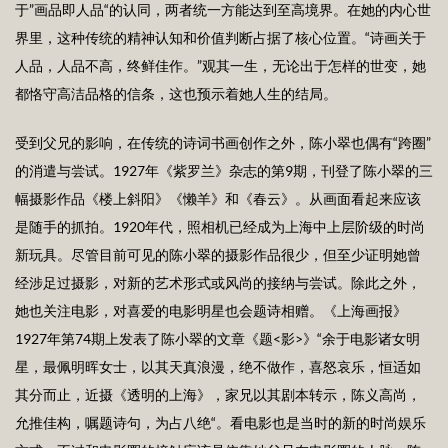
于”画品即人品“的认同，两者统一方能达到至高境界。在她的内心世
界里，这种传统的精神认知和价值判断占据了核心位置。“诗画关于
人品，人品不高，终鲜佳作。”观其一生，无论出于怎样的世变，她
都恪守高洁品格的信条，这也预示着她人生的结局。
受到父兄的影响，在传统的诗词书画创作之外，陈小翠也偶有“跨圈”
的消遣与尝试。1927年《紫罗兰》杂志的第9期，刊登了陈小翠的三
幅摄影作品《楼上斜阳》《懒羊》和《春云》。从画面看起来应该
是随手的抓拍。1920年代，照相机已经成为上海中上层阶级的时尚
新玩具。尽管目前可见的陈小翠的摄影作品很少，但至少证明她曾
经涉足过摄影，对新的艺术形式或风尚的接纳与尝试。除此之外，
她也关注电影，对喜爱的电影明星也会题诗相赠。《上海画报》
1927年第74期上发表了陈小翠的文章《题<影>》“余于电影诸女明
星，最佩明晖女士，以其天真浪漫，绝不做作，喜怒哀乐，恒适如
其分而止，近摄《透明的上海》，家兄以其剧本转示，陈义高尚，
允推佳构，嘱题诗句，为占八绝“。看电影也是当时的新的时尚娱乐