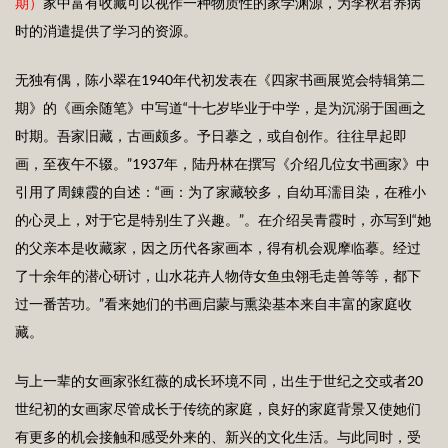
期）
家中富有收藏可以视作一种物质性的家学渊源，为李秋君养病
时的消遣提供了学习的资源。
无独有偶，陈小翠在1940年代初发表在《四家书画展览会特辑第二
期》的《画余随笔》中写道“十七岁毕业于中学，是为沉溺于国画之
时期。吾家旧藏，古画颇多。予日摹之，或自创作。往往早起即
画，至夜午不辍。”1937年，陆丹林在撰写《介绍几位女书画家》中
引用了周錬霞的自述：“画：为了家藏较多，自幼耳濡目染，在稚小
的心灵上，对于它是特别生了兴趣。”。在介绍吴青霞时，亦写到“她
的父亲本是收藏家，因之历代各家画本，得有机会观摩临摹。经过
了十余年的潜心研讨，山水花卉人物侍女鱼虫翎毛走兽等等，都下
过一番苦功。”看来她们的书画启蒙与熏染基本来自丰富的家庭收
藏。
与上一辈的女画家张红薇的成长环境不同，出生于世纪之交或者20
世纪初的女画家尽管成长于传统的家庭，良好的家庭背景又使她们
有更多的机会接触和感受外来的、新兴的文化生活。与此同时，受