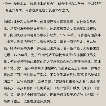
恺一生爱护工农、扶助农工的意志”，创办仲恺农工学校，于1927年
3月正式开学。何香凝亲任校长长达15年之久。
为解决建校和办学经费，何香凝还亲自挥毫卖画，向社会各界名
流、亲友和海外侨胞义卖募捐。还成立校董会，协助制定经费预
算，向国民政府申请开办学校补助费。1928年底，何香凝与抛弃孙
中山三大政策的汪精卫，蒋介石决裂，蛰居上海半年多，日以绘
画、吟诗和读书为事，并萌生出国意愿，便不断作画，为筹备出国
之用。1929年秋，为了给“仲恺农工学校筹款”和宣扬祖国优秀文
化，何香凝携带自己和其他名人字画三百余幅“到南洋马来亚、菲律
宾等地出卖”，在菲律宾和新加坡举行书画展览会进行筹款，并将所
筹款项汇回广州仲恺农工学校。不久何香凝来到法国“客居巴黎郊外
约二年，以写画自遣”，既是自娱，“亦以备将来换米之资”，因而作
画不少。不少名作如《红梅菊花》《红叶雪景》以及《月虎》《雪
虎》等，便是这个时期完成的。现藏于何香凝美术馆的《松菊》六
条屏（图三）也是在这里完成的。