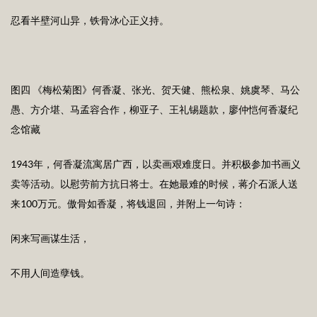
忍看半壁河山异，铁骨冰心正义持。
图四 《梅松菊图》何香凝、张光、贺天健、熊松泉、姚虞琴、马公
愚、方介堪、马孟容合作，柳亚子、王礼锡题款，廖仲恺何香凝纪
念馆藏
1943年，何香凝流寓居广西，以卖画艰难度日。并积极参加书画义
卖等活动。以慰劳前方抗日将士。在她最难的时候，蒋介石派人送
来100万元。傲骨如香凝，将钱退回，并附上一句诗：
闲来写画谋生活，
不用人间造孽钱。