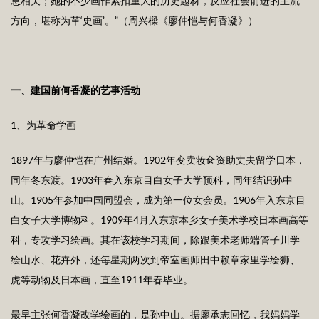
息相关；她的不少画作紧扣重大的历史题材，反应社会前进的主流
方向，堪称为革‘史画’。”（周兴樑《廖仲恺与何香凝》）
一、建国前何香凝的艺事活动
1、为革命学画
1897年与廖仲恺在广州结婚。1902年变卖妆奁资助丈夫留学日本，
同年冬东渡。1903年春入东京目白女子大学预科，同年结识孙中
山。1905年参加中国同盟会，成为第一位女会员。1906年入东京目
白女子大学博物科。1909年4月入东京本乡女子美术学校日本画高等
科，专攻学习绘画。其在该校学习期间，除跟美术老师端管子川学
绘山水、花卉外，还每星期两次到帝室画师田中赖章家里学绘狮、
虎等动物及日本画，直至1911年春毕业。
最早主张何香凝改学绘画的，是孙中山。据廖承志回忆，我妈妈学