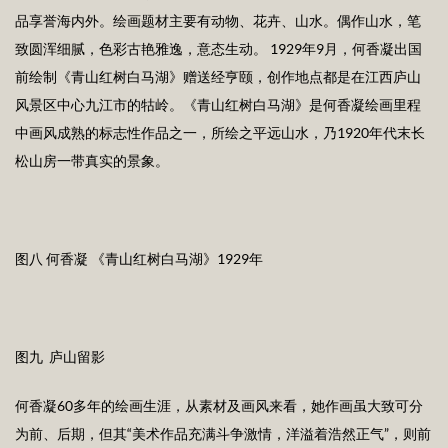
品享誉海内外。绘画题材主要有动物、花卉、山水。偶作山水，笔
致圆浑细腻，色彩古艳雅逸，意态生动。 1929年9月，何香凝出国
前绘制《青山红树白马湖》赠送经亨颐，创作地点都是在江西庐山
风景区中心九江市的牯岭。《青山红树白马湖》是何香凝绘画里程
中画风成熟的标志性作品之一，所绘之平远山水，乃1920年代末长
松山房一带真实的景象。
图八 何香凝 《青山红树白马湖》1929年
图九 庐山留影
何香凝60多年的绘画生涯，从素材及画风来看，她作画虽大致可分
为前、后期，但其“美术作品充满斗争激情，洋溢着浩然正气”，则前