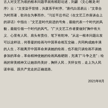
古人对文艺为谁的根本问题早就有精彩论述，刘勰 《文心雕龙·时
序》云：“文变染乎世情，兴废系乎时序。”唐代白居易云：“文章合
为时而著，歌诗合为事而作。”习近平总书记《在文艺工作座谈会上
的讲话》中指出：“文艺是时代前进的号角，最能代表一个时代的风
貌，最能引领一个时代的风气。”广大文艺工作者要做到“胸中有大
义、心里有人民、肩头有责任、笔下有乾坤。”从这一根本问题出发
可以这样说，何香凝的绘画与中国革命相互交融，共同构成她丰满
的人生，不能离开中国革命来谈她的绘画，也不能只谈绘画不谈她
参加的革命，革命精神使她的绘画风格硬朗，充满了“斗争之意”；绘
画的审美精神又让她崇尚美好，胸怀人民，关怀女性，走上为人民
谋幸福、跟共产党走的正确道路。
2021年8月