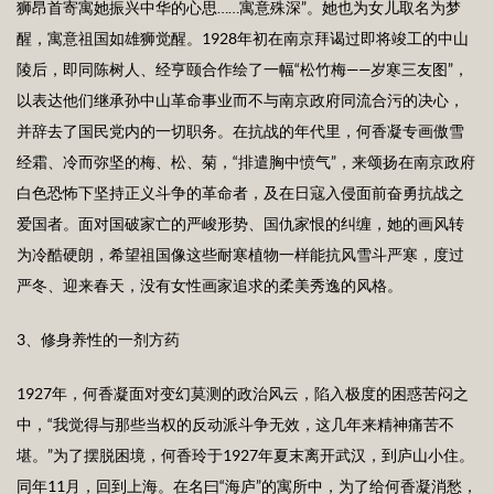
狮昂首寄寓她振兴中华的心思……寓意殊深”。她也为女儿取名为梦
醒，寓意祖国如雄狮觉醒。1928年初在南京拜谒过即将竣工的中山
陵后，即同陈树人、经亨颐合作绘了一幅“松竹梅——岁寒三友图”，
以表达他们继承孙中山革命事业而不与南京政府同流合污的决心，
并辞去了国民党内的一切职务。在抗战的年代里，何香凝专画傲雪
经霜、冷而弥坚的梅、松、菊，“排遣胸中愤气”，来颂扬在南京政府
白色恐怖下坚持正义斗争的革命者，及在日寇入侵面前奋勇抗战之
爱国者。面对国破家亡的严峻形势、国仇家恨的纠缠，她的画风转
为冷酷硬朗，希望祖国像这些耐寒植物一样能抗风雪斗严寒，度过
严冬、迎来春天，没有女性画家追求的柔美秀逸的风格。
3、修身养性的一剂方药
1927年，何香凝面对变幻莫测的政治风云，陷入极度的困惑苦闷之
中，“我觉得与那些当权的反动派斗争无效，这几年来精神痛苦不
堪。”为了摆脱困境，何香玲于1927年夏末离开武汉，到庐山小住。
同年11月，回到上海。在名曰“海庐”的寓所中，为了给何香凝消愁，