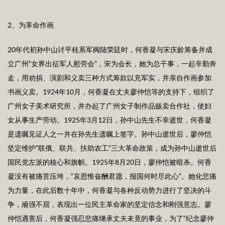
2、为革命作画
20年代初孙中山讨平桂系军阀陆荣廷时，何香凝与宋庆龄筹备并成
立广州“女界出征军人慰劳会”，宋为会长，她为总干事，一起辛勤奔
走，用劝捐、演剧和义卖三种方式筹款以充军实，并亲自作画参加
书画义卖。1924年10月，何香凝在丈夫廖仲恺等的支持下，组织了
广州女子美术研究所，并办起了广州女子制作品贩卖合作社，使妇
女从事生产劳动。1925年3月12日，孙中山先生不幸逝世，何香凝
是遗嘱见证人之一并在孙先生遗嘱上签字。孙中山逝世后，廖仲恺
坚定维护“联俄、联共、扶助农工”三大革命政策，成为孙中山逝世后
国民党左派的核心和旗帜。1925年8月20日，廖仲恺被暗杀。何香
凝没有被痛苦压垮，“哀思惟奋酬君愿，报国何时尽此心”。她化悲痛
为力量，在此后数十年中，何香凝与各种反动势力进行了坚决的斗
争，顽强不屈，表现出一位民主革命家的坚定信念和刚强意志。廖
仲恺遇害后，何香凝强忍悲痛继承丈夫未竟的事业，为了“纪念廖仲