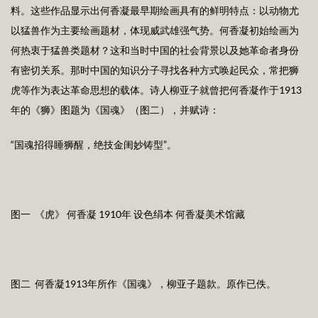
料。这些作品显示出何香凝最早期绘画具有的鲜明特点：以动物尤
以猛兽作为主要绘画题材，体现威武雄强气势。何香凝初始绘画为
何热衷于猛兽类题材？这和当时中国的社会背景以及她革命者身份
有密切关系。那时中国的知识分子寻找各种方式唤起民众，常把狮
虎等作为表达革命思想的载体。诗人柳亚子就曾把何香凝作于1913
年的《狮》图题为《国魂》（图二），并赋诗：
“国魂招得睡狮醒，绝技金闺妙铸型”。
图一 《虎》 何香凝 1910年 设色绢本 何香凝美术馆藏
图二 何香凝1913年所作《国魂》，柳亚子题款。原作已佚。