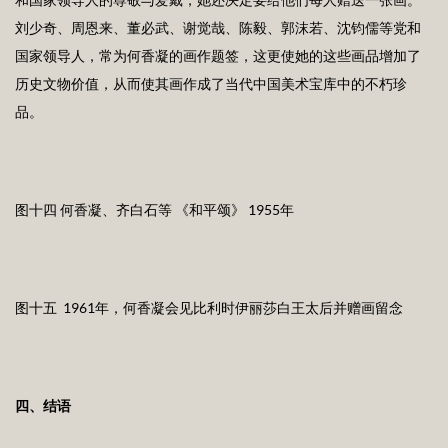
刘少奇、周恩来、董必武、谢觉哉、陈毅、郭沫若、沈钧儒等党和
国家领导人，常为何香凝的画作题签，这更使她的这些画品增加了
历史文物价值，从而使其画作成了当代中国美术宝库中的不朽珍
品。
图十四 何香凝、齐白石等 《和平颂》 1955年
图十五 1961年，何香凝会见比利时伊丽莎白王太后并赠画留念
四、结语