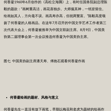
何香凝1960年6月创作的《高松立海隅》上，有时任国务院副总理陈
毅的题款：“画树重高洁，画花喜独步。大师撮其神，一纸皆留住。
绘画如其人，方向毫不误。画高寿亦高，但祝两繁富。”陈毅高度颂
扬了何香凝的人格画品。在这年7月召开的中国文学艺术工作者第三
次代表大会上，何香凝被推举为中国文联副主席。8月9日，中国美
协第二届理事会第一次会议推选何香凝为中国美协主席。
图七 中国美协副主席潘天寿、傅抱石观看何香凝作画
何香凝绘画的题材、风格与意义
何香凝先生一直没有放下画笔，早期以梅花和老虎为题材的绘画作