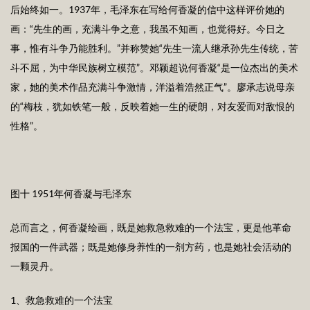
后始终如一。1937年，毛泽东在写给何香凝的信中这样评价她的
画：“先生的画，充满斗争之意，我虽不知画，也觉得好。今日之
事，惟有斗争乃能胜利。”并称赞她“先生一流人继承孙先生传统，苦
斗不屈，为中华民族树立模范”。邓颖超说何香凝“是一位杰出的美术
家，她的美术作品充满斗争激情，洋溢着浩然正气”。廖承志说母亲
的“梅枝，犹如铁笔一般，反映着她一生的硬朗，对友爱而对敌恨的
性格”。
图十 1951年何香凝与毛泽东
总而言之，何香凝绘画，既是她救急救难的一个法宝，更是他革命
报国的一件武器；既是她修身养性的一剂方药，也是她社会活动的
一颗灵丹。
1、救急救难的一个法宝