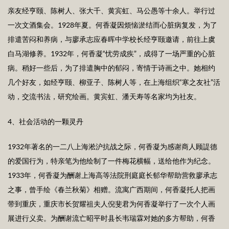
亲友经亨颐、陈树人、张大千、黄宾虹、马公愚等十余人。举行过
一次文酒集会。1928年夏。何香凝因烦恼淤结而心脏病复发，为了
排遣苦闷和养病，与廖承志应春晖中学校长经亨颐邀请，前往上虞
白马湖修养。1932年，何香凝“忧劳成疾”，成得了一场严重的心脏
病。稍好一些后，为了排遣胸中的郁闷，寄情于诗画之中。她相约
几个好友，如经亨颐、柳亚子、陈树人等，在上海组织“寒之友社”活
动，交流书法，研究绘画。黄宾虹、潘天寿等名家均为社友。
4、社会活动的一颗灵丹
1932年著名的一二八上海淞沪抗战之际，何香凝为感谢商人顾諟德
的爱国行为，特亲笔为他绘制了一件梅花横幅，送给他作为纪念。
1933年，何香凝为酬谢上海高等法院刑庭庭长郁华帮助营救廖承志
之事，曾手绘《春兰秋菊》相赠。流寓广西期间，何香凝托人把画
带到重庆，重庆市长贺耀祖夫人倪斐君为何香凝举行了一次个人画
展进行义卖。为酬谢流亡昭平时县长韦瑞霖对她的多方帮助，何香