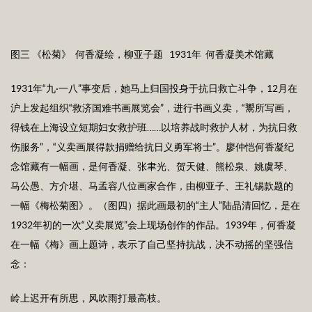
图三 《松菊》 何香凝绘，柳亚子题 1931年 何香凝美术馆藏
1931年“九·一八”事变后，她马上归国投身于抗日救亡斗争，12月在
沪上发起组织“救济国难书画展览会”，进行书画义卖，“鬻所写画，
得钱在上海设立短期妇女救护班……以培养战时救护人材，为抗日救
伤服务”，“义卖画展得款捐赠给抗日义勇军将士”。廖仲恺何香凝纪
念馆藏有一幅画，是何香凝、张聿光、贺天健、熊松泉、姚虞琴、
马公愚、方介堪、马孟容八位画家合作，由柳亚子、王礼锡款题的
一幅《梅松菊图》。（图四）据此画最初的“主人”陆晶清回忆，是在
1932年初的一次“义卖展览”会上现场创作的作品。1939年，何香凝
在一幅《梅》画上题诗，表示了自己坚持抗战，决不动摇的坚强信
念：
岭上迟开有所思，风吹雨打最高枝。