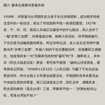
图六 廖承志观看何香凝作画
1958年，何香凝与台湾国民党元老于右任诗画唱和，成为两岸诗画
交流中的一段佳话，表达了对祖国和平统一的强烈愿望。1927年
初，于、何、经、陈四人共谒正在建造中的中山陵后，四人合作了
一幅“岁寒三友图”，何香凝描古梅、陈树人绘苍松、经亨颐画修竹。
于右任曾为这幅画题诗两首。时过30年以后，友人在台北书肆中偶
购当年“岁寒三友图”，年届八旬的于右任重睹旧作，沧海桑田之感顿
生。他发现诗末一句“无聊来写此时情”漏写“时”字，随即补上，并吟
诗《怀念大陆及旧友》两首，寄托和平愿望：“破碎山河容再造，凋
零师友记同游。”1958年11月12日《人民日报》刊载了于右任的这
两首诗作。时任全国人大常委会副委员长、中国国民党革命委员会
中央副主席的何香凝，再三品读老友之诗，回忆当年，感慨良多，
即步原韵奉和《遥念台湾》三首，呼唤和平统一：“岁寒松柏河山
柱，零落台湾知不知？”