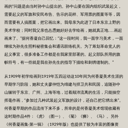
画的“问题是由当时孙中山提出的。孙中山要在国内组织武装起义，
需要起义的军旗和安民布告、告示的花样、军用票的图案等等，因
而需要有人搞图案，把它画出来。我母亲为此进了日本东京上野的
美术学校；同时我父亲也怂恿她好好去学绘画，她就真正地……画起
画来了。”据何香凝自己回忆：“这一段时间，我一面学习美术，一面
继续为孙先生照料秘密集会和通讯联络机关。为了筹划革命党人的
起义事宜，很多准备工作都是在我家里部署的。起义部队所用的旗
帜符号，有一些就是我在孙先生的指导下描绘和刺绣缝制的。”
从1909年初学绘画到1919年五四运动这10年间为何香凝美术生涯的
早期学习阶段，她和丈夫廖仲恺为缔建与捍卫共和民国，追随孙中
山辗转于东京、广州、上海等地，过着颠沛流离的生活，只能抽空
挥毫作画，“参加过几种武装起义军旗的设计，还自己把它绣出来”。
何香凝早期的作品流传下来不多，所幸的是何香凝美术馆现收藏有
这时期作品4件：《虎》（图一）、《菊》《狮》、《马》。另外
《何香凝画集·第一辑》（1929年版）也提供了较为丰富的图像资