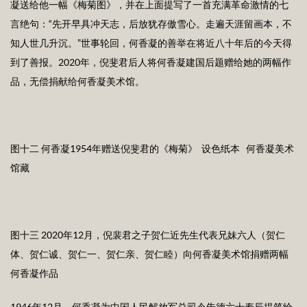
凝送给他一幅《梅菊图》，并在上面提写了一首充满革命激情的七
言绝句：“先开早具冲天志，后放犹存傲雪心。走遍天涯留画本，不
知人世几升沉。”世事轮回，何香凝的善举在将近八十年后的今天得
到了善报。2020年，倪斐君后人将何香凝建国后题赠给她的两幅作
品，无偿捐献给何香凝美术馆。
图十二 何香凝1954年赠送倪斐君的《梅菊》 设色纸本 何香凝美术
馆藏
图十三 2020年12月，倪裴君之子贺仁近先生代表兄妹六人（贺仁
体、贺仁诚、贺仁一、贺仁亲、贺仁睦）向何香凝美术馆捐赠两幅
何香凝作品
1946年12月，何香凝为中国人民解放军总司令朱德六十寿辰提笔绘