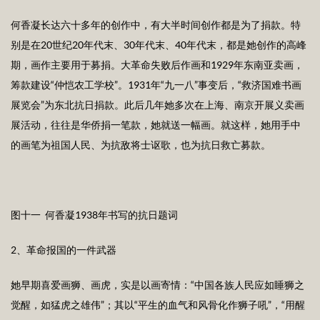
何香凝长达六十多年的创作中，有大半时间创作都是为了捐款。特
别是在20世纪20年代末、30年代末、40年代末，都是她创作的高峰
期，画作主要用于募捐。大革命失败后作画和1929年东南亚卖画，
筹款建设“仲恺农工学校”。1931年“九一八”事变后，“救济国难书画
展览会”为东北抗日捐款。此后几年她多次在上海、南京开展义卖画
展活动，往往是华侨捐一笔款，她就送一幅画。就这样，她用手中
的画笔为祖国人民、为抗敌将士讴歌，也为抗日救亡募款。
图十一 何香凝1938年书写的抗日题词
2、革命报国的一件武器
她早期喜爱画狮、画虎，实是以画寄情：“中国各族人民应如睡狮之
觉醒，如猛虎之雄伟”；其以“平生的血气和风骨化作狮子吼”，“用醒