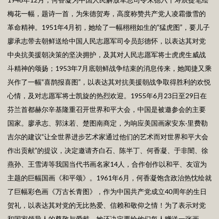
梅花一幅，题诗一首，为朱德贺寿，高度称赞共产党人凌霜傲雪的
革命精神。1951年4月初，她绘了一幅栩栩如生的“猛虎图”，要儿子
廖承志带去朝鲜送给中国人民志愿军司令员彭德怀，以表达其对党
中央抗美援朝决策的坚决拥护，及其对人民志愿军将士虎虎生威战
斗精神的颂扬；1953年7月底朝鲜战争结束的消息传来，她闻捷又乘
兴作了一幅“喜鹊报喜图”，以表达其对抗美援朝战争取得胜利的欢悦
心情，及对志愿军将士凯旋的热烈欢迎。1955年6月23日至29日在
芬兰首都赫尔辛基隆重召开世界和平大会，中国是被邀参会的主要
国家。廖承志、郭沫若、楚图南商定，为响应美国画家安东·里费勒
吉尔的建议“让全世界进步艺术家通过他们的艺术而对世界和平大会
作出贡献”的提议，决定邀请齐白石、陈半丁、何香凝、于非闇、徐
燕孙、王雪涛等我国当代书画名家14人，合作创作以和平、友谊为
主题的巨幅国画《和平颂》。1961年6月，何香凝饱含政治热忱绘就
了巨幅彩色画《万古长青图》，作为中国共产党成立40周年的生日
贺礼，以表达其对党的无比热爱、信赖和敬仰之情！为了表示对党
和国家领导人的尊敬与爱戴，她还决定要给他们每人赠送一张画。