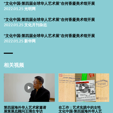
“文化中国·第四届全球华人艺术展”在何香凝美术馆开展
2022.01.25 光明网
“文化中国·第四届全球华人艺术展”在何香凝美术馆开展
2022.01.25 文化月刊杂志
“文化中国·第四届全球华人艺术展”在何香凝美术馆开展
2022.01.25 新华网
相关视频
第四届海外华人艺术家邀请
在工作：艺术实践中的女性
展策展总顾问王璜生专访
文化中国·第四届海外华人艺