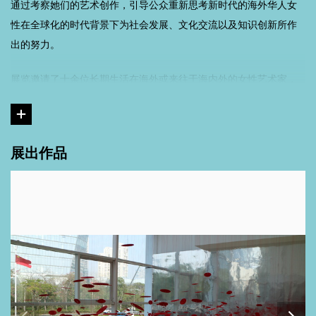
通过考察她们的艺术创作，引导公众重新思考新时代的海外华人女
性在全球化的时代背景下为社会发展、文化交流以及知识创新所作
出的努力。
展览邀请了十余位长期生活在海外或来往于海内外的女性艺术家，
以影像记录、艺术表意、空间再造的多维方式，集中呈现她们的阶
段性工作成果。她们有的以细腻敏感的情绪歌颂时代中的女性，有
的以重复叠加等关键词探讨家庭劳动的意义，有的以超越性别的眼
展出作品
光对未来展开想象。这些作品，展示了海外华人女性群体对个体、
集体、世界、历史、社会的观察、思考与感受。
在此，谨向为本次展览提供了帮助和支持的各界人士表示衷心的感
谢。