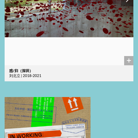
惑/归（深圳）
刘北立 | 2018-2021