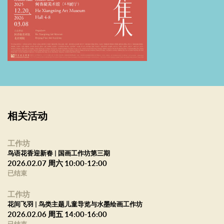
出一种兼具时代力量与传统韵味的艺术形态。画家们以笔端寄情，
以意象写心，在百花齐放中铸就时代精神，在笔墨流转间映照民族
气韵。
北京画院与何香凝美术馆多年来保持着密切的交流与合作。值此岁
序更新之际，北京画院特从院藏珍品中遴选花鸟力作，集结展出。
本次展览分为三大篇章：“春和景明”以冬春更迭为主题，在冬日暖阳
中捕捉春天的生机与妙趣，展现生命之美与季节之韵；“花间吉羽”借
助吉祥花鸟题材，以物寄情，传递美好寓意与人文情怀；“盛世华章”
相关活动
则将个体情感融入时代叙事，通过花鸟画的宏大构图与精神象征，
展现当代中国的发展气象与文化自信。愿这一幅幅灵动的花鸟画
工作坊
鸟语花香迎新春 | 国画工作坊第三期
卷，能跨越南北地域之隔，与深圳的观众共迎新春，同绘时代芳
2026.02.07 周六 10:00-12:00
华。
已结束
工作坊
花间飞羽 | 鸟类主题儿童导览与水墨绘画工作坊
艺术总监：蔡显良
2026.02.06 周五 14:00-16:00
总策划：吴洪亮