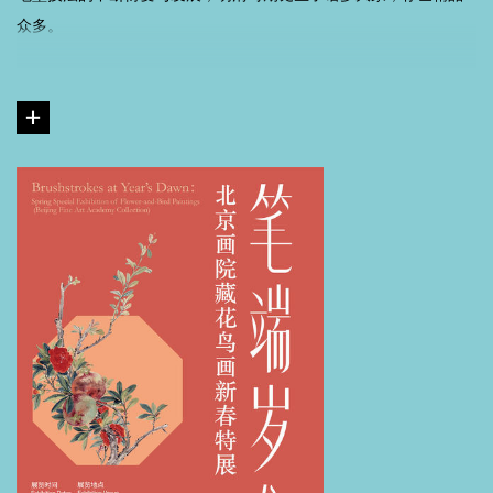
众多。
到了近代，时代的风云变幻也催生了花鸟画的转变，此时的花鸟画
更具时代韵味，如吴昌硕以金石笔意入画，苍茫浑厚；又如齐白石
妙趣天成，将民间生活的鲜活气息注入写意花鸟之中，开创了“红花
墨叶”的鲜明风格。他们的艺术实践，不仅延续了传统的文脉，更赋
予花鸟画以强烈的个性与时代感，使其在现代化进程中依然保持鲜
活的生命力。
1957年，北京中国画院（北京画院）成立，汇聚了京华艺坛的杰出
力量。花鸟画也在“百花齐放、推陈出新”的文艺方针指引下，迎来了
新的发展机遇。改革开放后，花鸟画创作的笔墨语言、创作心态、
艺术主体等，都发生了转变。活跃的社会环境激发着艺术家们的创
作灵感，昂扬的社会风貌和轻松的创作心态使得许多艺术家开始进
入创作高峰期。纵观新中国成立后的花鸟画创作，既延续了深厚的
民族文脉，又勇于探索现代视觉表达，在“入世”与“守正”之间，构建