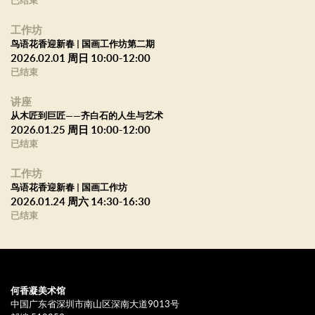
已结束
策 划：马胜民、郭宝君、王冠军
工作坊
展览统筹：程斌、薛良、林帆
鸟语花香迎新春 | 国画工作坊第二期
展览策划：赵雨桐、易东华
2026.02.01 周日 10:00-12:00
已结束
展览组织：陈斌、陈倩、王亚楠
策展助理：周锦嫦、李君君、周朴璇、胡星云、罗无为
讲座
展览协调：余湘智、郑智威、王焕然、马雯、付意惟、 吴芸鸿、杜
从木匠到巨匠——齐白石的人生与艺术
2026.01.25 周日 10:00-12:00
雨欣、郝熙、冯葳、刘隽颖、吴佳颖
已结束
公共教育：骆思颖
工作坊
宣传推广：赵越、罗元欣、佟欣鑫、周蓉、郑淇文
鸟语花香迎新春 | 国画工作坊
藏品管理：孙嘉昌、詹法岳、朱琳、王曌伟、张锏亓
2026.01.24 周六 14:30-16:30
展览设计：良风
已结束
何香凝美术馆
中国广东省深圳市南山区深南大道9013号