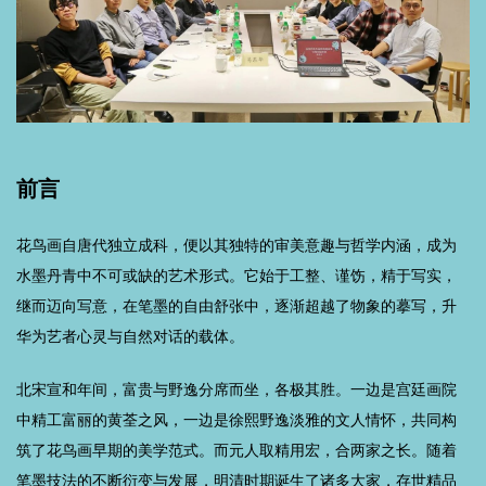
前言
花鸟画自唐代独立成科，便以其独特的审美意趣与哲学内涵，成为
水墨丹青中不可或缺的艺术形式。它始于工整、谨饬，精于写实，
继而迈向写意，在笔墨的自由舒张中，逐渐超越了物象的摹写，升
华为艺者心灵与自然对话的载体。
北宋宣和年间，富贵与野逸分席而坐，各极其胜。一边是宫廷画院
中精工富丽的黄荃之风，一边是徐熙野逸淡雅的文人情怀，共同构
筑了花鸟画早期的美学范式。而元人取精用宏，合两家之长。随着
笔墨技法的不断衍变与发展，明清时期诞生了诸多大家，存世精品